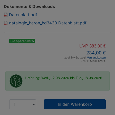
Dokumente & Downloads
Datenblatt.pdf
datalogic_heron_hd3430 Datenblatt.pdf
Sie sparen 39%
UVP 383,00 €
234,00 €
zzgl. MwSt., zzgl.
Versandkosten
278,46 € inkl. MwSt.
Lieferung: Wed., 12.08.2026 bis Tue., 18.08.2026
P
r
o