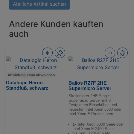
Garantie
Ähnliche Artikel suchen
in
Monaten
Andere Kunden kauften
auch
Abbildung kann abweichen
Datalogic Heron
Balios R27F 2HE
Standfuß, schwarz
Supermicro Server
Skalierbarer 2HE Single
Supermicro Server mit 8
Festplatten-Einschüben und
neuesten Intel Xeon 6300 oder
Intel Xeon E Prozessoren.
1x Intel Xeon 6300 Serie oder
B
Intel Xeon E-2400 Serie
bis max. 128GB RAM
V