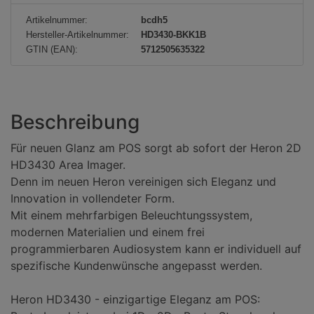
d
Artikelnummer:
bcdh5
u
Hersteller-Artikelnummer:
HD3430-BKK1B
k
GTIN (EAN):
5712505635322
t
a
n
z
Beschreibung
a
Für neuen Glanz am POS sorgt ab sofort der Heron 2D
h
HD3430 Area Imager.
l
Denn im neuen Heron vereinigen sich Eleganz und
:
Innovation in vollendeter Form.
Mit einem mehrfarbigen Beleuchtungssystem,
modernen Materialien und einem frei
programmierbaren Audiosystem kann er individuell auf
spezifische Kundenwünsche angepasst werden.
Heron HD3430 - einzigartige Eleganz am POS: