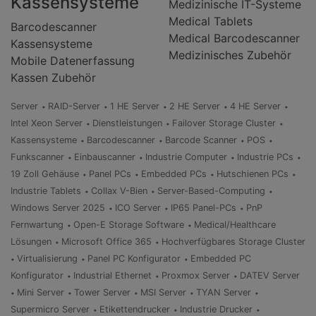
Kassensysteme
Medizinische IT-Systeme
Medical Tablets
Barcodescanner
Medical Barcodescanner
Kassensysteme
Medizinisches Zubehör
Mobile Datenerfassung
Kassen Zubehör
Server
RAID-Server
1 HE Server
2 HE Server
4 HE Server
Intel Xeon Server
Dienstleistungen
Failover Storage Cluster
Kassensysteme
Barcodescanner
Barcode Scanner
POS
Funkscanner
Einbauscanner
Industrie Computer
Industrie PCs
19 Zoll Gehäuse
Panel PCs
Embedded PCs
Hutschienen PCs
Industrie Tablets
Collax V-Bien
Server-Based-Computing
Windows Server 2025
ICO Server
IP65 Panel-PCs
PnP
Fernwartung
Open-E Storage Software
Medical/Healthcare
Lösungen
Microsoft Office 365
Hochverfügbares Storage Cluster
Virtualisierung
Panel PC Konfigurator
Embedded PC
Konfigurator
Industrial Ethernet
Proxmox Server
DATEV Server
Mini Server
Tower Server
MSI Server
TYAN Server
Supermicro Server
Etikettendrucker
Industrie Drucker