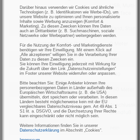
nach
USB, Multi-
Darüber hinaus verwenden wir Cookies und ähnliche
Anschlussmöglichkeit
Technologien (z. B. Identifikatoren wie Werbe-IDs), um
Interface
unsere Website zu optimieren und Ihnen personalisierte
Inhalte sowie Werbung anzuzeigen (Komfort &
Marketing). Zu diesen Zwecken können Ihre Daten
filtern
Verwendungsmöglichkeiten
Hand, Stand
auch an Drittanbieter (z. B. Suchmaschinen, soziale
nach
Netzwerke oder Werbepartner) weitergegeben werden.
Verwendungsmöglichkeiten
filtern
Funkreichweite (bis zu)
0 Meter
Für die Nutzung der Komfort- und Marketingdienste
benötigen wir Ihre Einwilligung. Mit einem Klick auf
nach
„Alle akzeptieren“ willigen Sie in die Verarbeitung Ihrer
Funkreichweite
filtern
Eingabetasten
nein
Daten zu diesen Zwecken ein.
Sie können Ihre Einwilligung jederzeit mit Wirkung für
(bis
nach
die Zukunft über den Link „Datenschutzeinstellungen“
zu)
Eingabetasten
filtern
im Footer unserer Website widerrufen oder anpassen.
Schutzklasse
IP40
nach
Bitte beachten Sie: Einige Anbieter können Ihre
personenbezogenen Daten in Länder außerhalb des
Schutzklasse
filtern
Fallresistent bis
1.50 Meter
Europäischen Wirtschaftsraums (z. B. die USA)
nach
übermitteln, dort speichern oder verarbeiten. In diesen
Ländern besteht möglicherweise kein mit der EU
Fallresistent
filtern
Lieferumfang
Anschlusskab
vergleichbares Datenschutzniveau gem. Art 49 Abs. 1
bis
S1 lit. a. DSGVO, und die Durchsetzung Ihrer Rechte
nach
Standfuß
kann eingeschränkt oder nicht möglich sein.
Lieferumfang
Weitere Informationen finden Sie in unserer
filtern
Display
nein
Datenschutzerklärung
im Abschnitt „Cookies“.
nach
Impressum