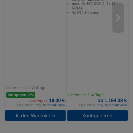
max. 8x HDD/SSD, 1x M.2
K
NVMe
E
4x PCI-Express
i
V
a
U
Lieferzeit: auf Anfrage
Sie sparen 17%
Lieferzeit: 2-4 Tage
L
19,00 €
ab 1.194,38 €
UVP 23,00 €
zzgl. MwSt., zzgl.
Versandkosten
zzgl. MwSt., zzgl.
Versandkosten
In den Warenkorb
Konfigurieren