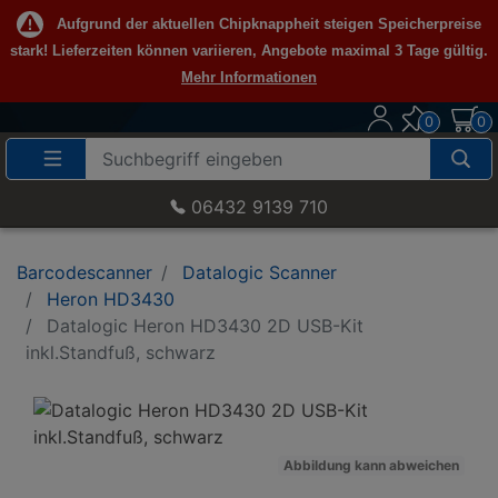
Aufgrund der aktuellen Chipknappheit steigen Speicherpreise
stark! Lieferzeiten können variieren, Angebote maximal 3 Tage gültig.
Mehr Informationen
0
0
Suche
Eingabefeld
06432 9139 710
Barcodescanner
Datalogic Scanner
Heron HD3430
Datalogic Heron HD3430 2D USB-Kit
inkl.Standfuß, schwarz
Abbildung kann abweichen