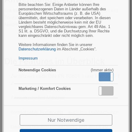
Bitte beachten Sie: Einige Anbieter können Ihre
personenbezogenen Daten in Länder außerhalb des
Die Einsatzmöglichkeiten des ICO Medical-PCs mit
Europäischen Wirtschaftsraums (z. B. die USA)
Touchdisplay sind sehr weit gefächert. Im
übermitteln, dort speichern oder verarbeiten. In diesen
Ländern besteht möglicherweise kein mit der EU
Nachfolgenden finden Sie einige Beispiele.
vergleichbares Datenschutzniveau gem. Art 49 Abs. 1
S1 lit. a. DSGVO, und die Durchsetzung Ihrer Rechte
kann eingeschränkt oder nicht möglich sein.
Weitere Informationen finden Sie in unserer
Datenschutzerklärung
im Abschnitt „Cookies“.
Impressum
Die Features im Überblick
Notwendige Cookies
(Immer aktiv)
Zertifiziert nach DIN EN 60601-1 und EN60601-1-
Aktiv
Inaktiv
2
Marketing / Komfort Cookies
Aktiv
Inaktiv
Antibakterielles Material
Komfortable Bedienung - auch mit Handschuhen
Nur Notwendige
Desinfetktionsmittelbeständig und leicht zu