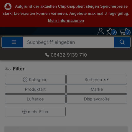
Aufgrund der aktuellen Chipknappheit steigen Speicherpreise
stark! Lieferzeiten können variieren, Angebote maximal 3 Tage gültig.
Mehr Informationen
0
0
Suche
Eingabefeld
06432 9139 710
Filter
Kategorie
Sortieren
▲ ▼
Produktart
Marke
Lüfterlos
Displaygröße
mehr
Filter