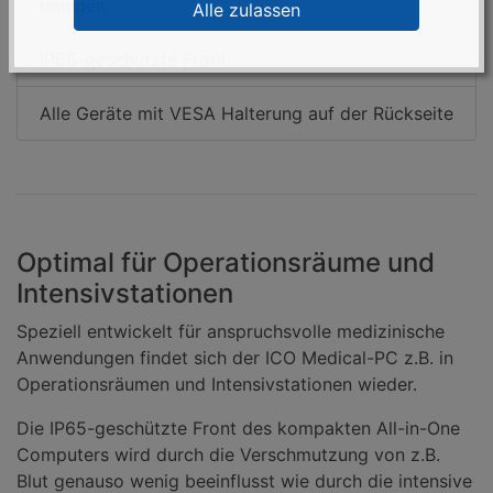
reinigen
Alle zulassen
IP65-geschützte Front
Alle Geräte mit VESA Halterung auf der Rückseite
Optimal für Operationsräume und
Intensivstationen
Speziell entwickelt für anspruchsvolle medizinische
Anwendungen findet sich der ICO Medical-PC z.B. in
Operationsräumen und Intensivstationen wieder.
Die IP65-geschützte Front des kompakten All-in-One
Computers wird durch die Verschmutzung von z.B.
Blut genauso wenig beeinflusst wie durch die intensive