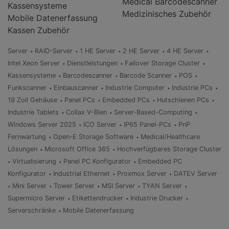
Medical Barcodescanner
Kassensysteme
Medizinisches Zubehör
Mobile Datenerfassung
Kassen Zubehör
Server
RAID-Server
1 HE Server
2 HE Server
4 HE Server
Intel Xeon Server
Dienstleistungen
Failover Storage Cluster
Kassensysteme
Barcodescanner
Barcode Scanner
POS
Funkscanner
Einbauscanner
Industrie Computer
Industrie PCs
19 Zoll Gehäuse
Panel PCs
Embedded PCs
Hutschienen PCs
Industrie Tablets
Collax V-Bien
Server-Based-Computing
Windows Server 2025
ICO Server
IP65 Panel-PCs
PnP
Fernwartung
Open-E Storage Software
Medical/Healthcare
Lösungen
Microsoft Office 365
Hochverfügbares Storage Cluster
Virtualisierung
Panel PC Konfigurator
Embedded PC
Konfigurator
Industrial Ethernet
Proxmox Server
DATEV Server
Mini Server
Tower Server
MSI Server
TYAN Server
Supermicro Server
Etikettendrucker
Industrie Drucker
Serverschränke
Mobile Datenerfassung