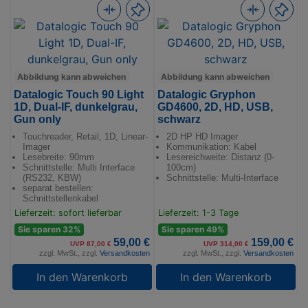
Abbildung kann abweichen
Abbildung kann abweichen
Datalogic Touch 90 Light
Datalogic Gryphon
1D, Dual-IF, dunkelgrau,
GD4600, 2D, HD, USB,
Gun only
schwarz
Touchreader, Retail, 1D, Linear-
2D HP HD Imager
Imager
Kommunikation: Kabel
Lesebreite: 90mm
Lesereichweite: Distanz (0-
Schnittstelle: Multi Interface
100cm)
(RS232, KBW)
Schnittstelle: Multi-Interface
separat bestellen:
Schnittstellenkabel
Lieferzeit: sofort lieferbar
Lieferzeit: 1-3 Tage
Sie sparen 32%
Sie sparen 49%
59,00 €
159,00 €
UVP 87,00 €
UVP 314,00 €
zzgl. MwSt., zzgl.
Versandkosten
zzgl. MwSt., zzgl.
Versandkosten
In den Warenkorb
In den Warenkorb