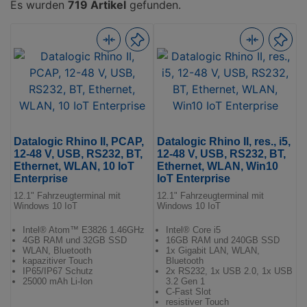
Es wurden
719 Artikel
gefunden.
Datalogic Rhino II, PCAP,
Datalogic Rhino II, res., i5,
12-48 V, USB, RS232, BT,
12-48 V, USB, RS232, BT,
Ethernet, WLAN, 10 IoT
Ethernet, WLAN, Win10
Enterprise
IoT Enterprise
12.1" Fahrzeugterminal mit
12.1" Fahrzeugterminal mit
Windows 10 IoT
Windows 10 IoT
Intel® Atom™ E3826 1.46GHz
Intel® Core i5
4GB RAM und 32GB SSD
16GB RAM und 240GB SSD
WLAN, Bluetooth
1x Gigabit LAN, WLAN,
kapazitiver Touch
Bluetooth
IP65/IP67 Schutz
2x RS232, 1x USB 2.0, 1x USB
25000 mAh Li-Ion
3.2 Gen 1
C-Fast Slot
resistiver Touch