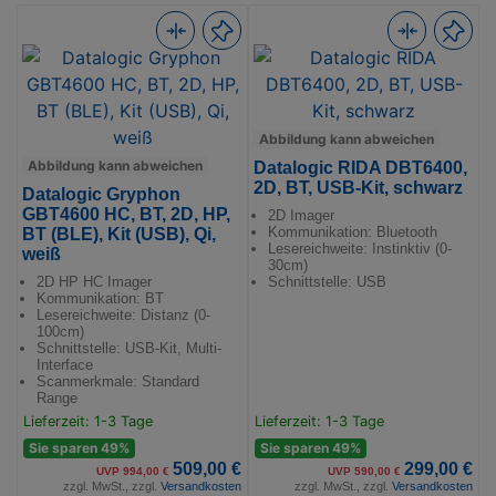
Abbildung kann abweichen
Abbildung kann abweichen
Datalogic RIDA DBT6400,
2D, BT, USB-Kit, schwarz
Datalogic Gryphon
GBT4600 HC, BT, 2D, HP,
2D Imager
Kommunikation: Bluetooth
BT (BLE), Kit (USB), Qi,
Lesereichweite: Instinktiv (0-
weiß
30cm)
2D HP HC Imager
Schnittstelle: USB
Kommunikation: BT
Lesereichweite: Distanz (0-
100cm)
Schnittstelle: USB-Kit, Multi-
Interface
Scanmerkmale: Standard
Range
Lieferzeit: 1-3 Tage
Lieferzeit: 1-3 Tage
Sie sparen 49%
Sie sparen 49%
509,00 €
299,00 €
UVP 994,00 €
UVP 590,00 €
zzgl. MwSt., zzgl.
Versandkosten
zzgl. MwSt., zzgl.
Versandkosten