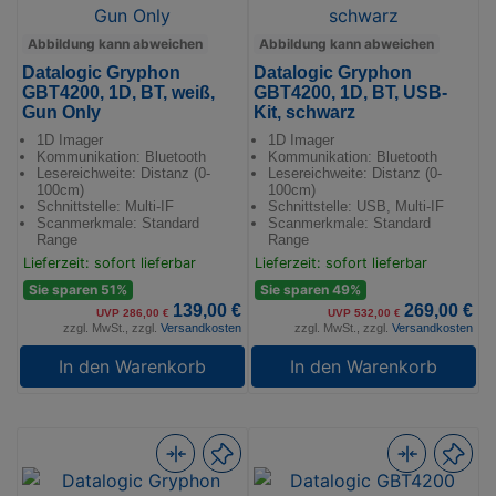
Abbildung kann abweichen
Abbildung kann abweichen
Datalogic Gryphon
Datalogic Gryphon
GBT4200, 1D, BT, weiß,
GBT4200, 1D, BT, USB-
Gun Only
Kit, schwarz
1D Imager
1D Imager
Kommunikation: Bluetooth
Kommunikation: Bluetooth
Lesereichweite: Distanz (0-
Lesereichweite: Distanz (0-
100cm)
100cm)
Schnittstelle: Multi-IF
Schnittstelle: USB, Multi-IF
Scanmerkmale: Standard
Scanmerkmale: Standard
Range
Range
Lieferzeit: sofort lieferbar
Lieferzeit: sofort lieferbar
Sie sparen 51%
Sie sparen 49%
139,00 €
269,00 €
UVP 286,00 €
UVP 532,00 €
zzgl. MwSt., zzgl.
Versandkosten
zzgl. MwSt., zzgl.
Versandkosten
In den Warenkorb
In den Warenkorb