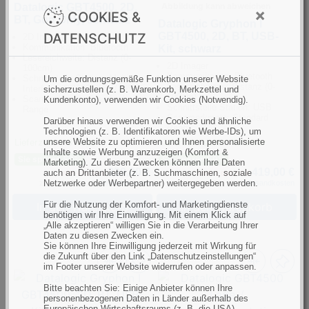
Abbildung kann abweichen
Datalogic GBT4500, 2D,
×
COOKIES &
BT, Gun Only, schwarz
Datalogic Gryphon I
GBT4500, 2D, BT, USB-
DATENSCHUTZ
2D Imager
Kommunikation: Bluetooth
Kit, schwarz
Lesereichweite: Distanz (0-
2D Imager
100cm)
Kommunikation: Bluetooth
Schnittstelle Station: Multi
Um die ordnungsgemäße Funktion unserer Website
Lesereichweite: Distanz (0-
Interface (RS232, KBW, USB)
sicherzustellen (z. B. Warenkorb, Merkzettel und
100cm)
Scanmerkmale: Standard
Kundenkonto), verwenden wir Cookies (Notwendig).
Schnittstelle Station: USB
Range
Scanmerkmale: Standard
Darüber hinaus verwenden wir Cookies und ähnliche
Range
Technologien (z. B. Identifikatoren wie Werbe-IDs), um
unsere Website zu optimieren und Ihnen personalisierte
Lieferzeit: 1-3 Tage
Lieferzeit: sofort lieferbar
Inhalte sowie Werbung anzuzeigen (Komfort &
Sie sparen 50%
Sie sparen 59%
Marketing). Zu diesen Zwecken können Ihre Daten
339,00 €
419,00 €
auch an Drittanbieter (z. B. Suchmaschinen, soziale
UVP 679,00 €
UVP 1.032,00 €
Netzwerke oder Werbepartner) weitergegeben werden.
zzgl. MwSt., zzgl.
Versandkosten
zzgl. MwSt., zzgl.
Versandkosten
Für die Nutzung der Komfort- und Marketingdienste
In den Warenkorb
In den Warenkorb
benötigen wir Ihre Einwilligung. Mit einem Klick auf
„Alle akzeptieren“ willigen Sie in die Verarbeitung Ihrer
Daten zu diesen Zwecken ein.
Sie können Ihre Einwilligung jederzeit mit Wirkung für
die Zukunft über den Link „Datenschutzeinstellungen“
im Footer unserer Website widerrufen oder anpassen.
Bitte beachten Sie: Einige Anbieter können Ihre
personenbezogenen Daten in Länder außerhalb des
Europäischen Wirtschaftsraums (z. B. die USA)