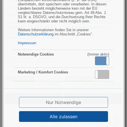
übermitteln, dort speichern oder verarbeiten. In diesen
Ländern besteht möglicherweise kein mit der EU
vergleichbares Datenschutzniveau gem. Art 49 Abs. 1
Abbildung kann abweichen
Abbildung kann abweichen
S1 lit. a. DSGVO, und die Durchsetzung Ihrer Rechte
kann eingeschränkt oder nicht möglich sein.
Datalogic Gryphon I
Datalogic GBT4500 Lade-/
GBT4500, 2D, BT, USB-
Übertragungsstation,
Weitere Informationen finden Sie in unserer
Kit, desinfizierbares
schwarz
Datenschutzerklärung
im Abschnitt „Cookies“.
Gehäuse (DRA), schwarz
Impressum
2D Imager
Kommunikation: Bluetooth
desinfizierbares Gehäuse
Notwendige Cookies
(Immer aktiv)
Schnittstelle Station: USB
Aktiv
Inaktiv
Scanmerkmale: Standard
Range
Lieferzeit: 2-3 Wochen
Lieferzeit: 1-3 Tage
Marketing / Komfort Cookies
Aktiv
Inaktiv
Sie sparen 54%
Sie sparen 35%
529,00 €
219,00 €
UVP 1.152,00 €
UVP 337,00 €
zzgl. MwSt., zzgl.
Versandkosten
zzgl. MwSt., zzgl.
Versandkosten
In den Warenkorb
In den Warenkorb
Nur Notwendige
Alle zulassen