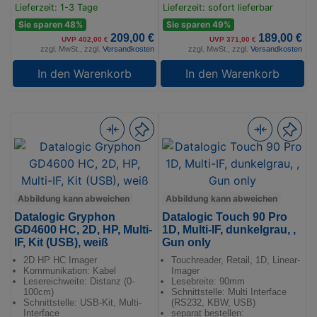
Lieferzeit: 1-3 Tage
Lieferzeit: sofort lieferbar
Sie sparen 48%
Sie sparen 49%
209,00 €
189,00 €
UVP 402,00 €
UVP 371,00 €
zzgl. MwSt., zzgl.
Versandkosten
zzgl. MwSt., zzgl.
Versandkosten
In den Warenkorb
In den Warenkorb
Abbildung kann abweichen
Abbildung kann abweichen
Datalogic Gryphon
Datalogic Touch 90 Pro
GD4600 HC, 2D, HP, Multi-
1D, Multi-IF, dunkelgrau, ,
IF, Kit (USB), weiß
Gun only
2D HP HC Imager
Touchreader, Retail, 1D, Linear-
Kommunikation: Kabel
Imager
Lesereichweite: Distanz (0-
Lesebreite: 90mm
100cm)
Schnittstelle: Multi Interface
Schnittstelle: USB-Kit, Multi-
(RS232, KBW, USB)
Interface
separat bestellen: