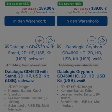
Sie sparen 48%
Sie sparen 48%
189,00 €
189,00 €
UVP 361,00 €
UVP 361,00 €
zzgl. MwSt., zzgl.
Versandkosten
zzgl. MwSt., zzgl.
Versandkosten
In den Warenkorb
In den Warenkorb
Abbildung kann abweichen
Abbildung kann abweichen
Datalogic GD4620 with
Datalogic Gryphon
Stand, 2D, HP, USB, Kit
GD4600 HC, 2D, HD, USB,
(USB), schwarz
Kit (USB), weiß
2D HP Imager
2D HP HD HC Imager
Kommunikation: Kabel
Kommunikation: Kabel
Standfuß
Lesereichweite: Distanz (0-
Lesereichweite: Distanz (0-
100cm)
100cm)
Schnittstelle: USB-Kit, Multi-
Schnittstelle: USB-Kit, Multi-
Interface
Interface