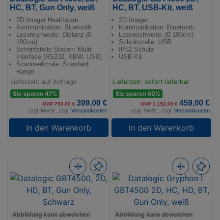
HC, BT, Gun Only, weiß
HC, BT, USB-Kit, weiß
2D Imager Healthcare
2D Imager
Kommunikation: Bluetooth
Kommunikation: Bluetooth
Lesereichweite: Distanz (0-
Lesereichweite: (0-100cm)
100cm)
Schnittstelle: USB
Schnittstelle Station: Multi
IP52 Schutz
Interface (RS232, KBW, USB)
USB Kit
Scanmerkmale: Standard
Range
Lieferzeit: auf Anfrage
Lieferzeit: sofort lieferbar
Sie sparen 47%
Sie sparen 60%
399,00 €
459,00 €
UVP 750,00 €
UVP 1.152,00 €
zzgl. MwSt., zzgl.
Versandkosten
zzgl. MwSt., zzgl.
Versandkosten
In den Warenkorb
In den Warenkorb
Abbildung kann abweichen
Abbildung kann abweichen