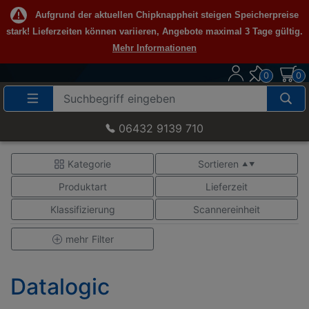
Aufgrund der aktuellen Chipknappheit steigen Speicherpreise
stark! Lieferzeiten können variieren, Angebote maximal 3 Tage gültig.
Mehr Informationen
0
0
Suche
Eingabefeld
06432 9139 710
Kategorie
Sortieren
▲ ▼
Produktart
Lieferzeit
Klassifizierung
Scannereinheit
mehr
Filter
Datalogic