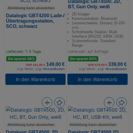
Datalogic GBT4500, 2D,
BT, Gun Only, weiß
Abbildung kann abweichen
2D Imager
Datalogic GBT4200 Lade-/
Kommunikation: Bluetooth
Übertragungsstation,
Lesereichweite: Distanz (0-100
SCO, schwarz
cm)
Schnittstelle Station: Multi
Interface (RS232, KBW, USB)
Scanmerkmale: Standard
Range
Lieferzeit: 1-3 Tage
Lieferzeit: auf Anfrage
Sie sparen 38%
Sie sparen 50%
149,00 €
339,00 €
UVP 241,00 €
UVP 679,00 €
zzgl. MwSt., zzgl.
Versandkosten
zzgl. MwSt., zzgl.
Versandkosten
In den Warenkorb
In den Warenkorb
Abbildung kann abweichen
Abbildung kann abweichen
Datalogic GBT4500, 2D,
Datalogic GBT4500 2D,