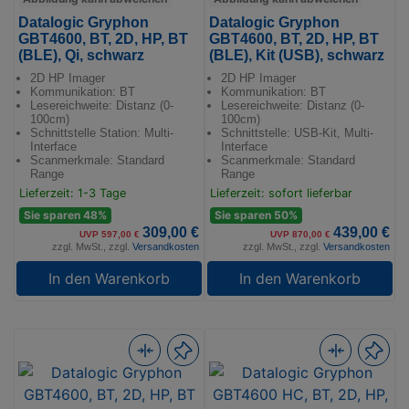
Datalogic Gryphon
Datalogic Gryphon
GBT4600, BT, 2D, HP, BT
GBT4600, BT, 2D, HP, BT
(BLE), Qi, schwarz
(BLE), Kit (USB), schwarz
2D HP Imager
2D HP Imager
Kommunikation: BT
Kommunikation: BT
Lesereichweite: Distanz (0-
Lesereichweite: Distanz (0-
100cm)
100cm)
Schnittstelle Station: Multi-
Schnittstelle: USB-Kit, Multi-
Interface
Interface
Scanmerkmale: Standard
Scanmerkmale: Standard
Range
Range
Lieferzeit: 1-3 Tage
Lieferzeit: sofort lieferbar
Sie sparen 48%
Sie sparen 50%
309,00 €
439,00 €
UVP 597,00 €
UVP 870,00 €
zzgl. MwSt., zzgl.
Versandkosten
zzgl. MwSt., zzgl.
Versandkosten
In den Warenkorb
In den Warenkorb