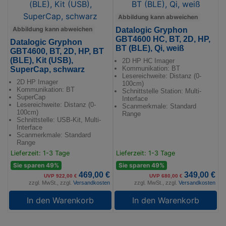
Abbildung kann abweichen
Abbildung kann abweichen
Datalogic Gryphon
GBT4600 HC, BT, 2D, HP,
Datalogic Gryphon
BT (BLE), Qi, weiß
GBT4600, BT, 2D, HP, BT
(BLE), Kit (USB),
2D HP HC Imager
Kommunikation: BT
SuperCap, schwarz
Lesereichweite: Distanz (0-
2D HP Imager
100cm)
Kommunikation: BT
Schnittstelle Station: Multi-
SuperCap
Interface
Lesereichweite: Distanz (0-
Scanmerkmale: Standard
100cm)
Range
Schnittstelle: USB-Kit, Multi-
Interface
Scanmerkmale: Standard
Range
Lieferzeit: 1-3 Tage
Lieferzeit: 1-3 Tage
Sie sparen 49%
Sie sparen 49%
469,00 €
349,00 €
UVP 922,00 €
UVP 680,00 €
zzgl. MwSt., zzgl.
Versandkosten
zzgl. MwSt., zzgl.
Versandkosten
In den Warenkorb
In den Warenkorb