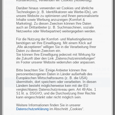
Kundenkonto), verwenden wir Cookies (Notwendig).
SSD, WIN11 PRO
SSD, WIN11 PRO
Darüber hinaus verwenden wir Cookies und ähnliche
Onyx ACCEL-VM500 E KI
Onyx ACCEL-VM500 i7 KI
Technologien (z. B. Identifikatoren wie Werbe-IDs), um
Embedded PC mit Intel®
Embedded PC mit Intel®
unsere Website zu optimieren und Ihnen personalisierte
Xeon® E-2278GE.
Core™ i7-9700E.
Inhalte sowie Werbung anzuzeigen (Komfort &
Marketing). Zu diesen Zwecken können Ihre Daten
Intel® Xeon® E-2278GE
Intel® Core™ i7-9700E 2,6 GHz
auch an Drittanbieter (z. B. Suchmaschinen, soziale
3,3GHz
bis zu 64GB RAM
Netzwerke oder Werbepartner) weitergegeben werden.
bis zu 64GB RAM
4K UHD Medical Recorder
4K UHD Medical Recorder
4K HDMI 2.0 Input
Für die Nutzung der Komfort- und Marketingdienste
4K HDMI 2.0 Input
Full HD Multi-Video Interface
benötigen wir Ihre Einwilligung. Mit einem Klick auf
Full HD Multi-Video Interface
Input
„Alle akzeptieren“ willigen Sie in die Verarbeitung Ihrer
Input
EN60601-1
Daten zu diesen Zwecken ein.
EN60601-1
Sie können Ihre Einwilligung jederzeit mit Wirkung für
die Zukunft über den Link „Datenschutzeinstellungen“
im Footer unserer Website widerrufen oder anpassen.
Lieferzeit: auf Anfrage
Lieferzeit: auf Anfrage
4.435,88 €
2.734,30 €
Bitte beachten Sie: Einige Anbieter können Ihre
zzgl. MwSt., zzgl.
Versandkosten
zzgl. MwSt., zzgl.
Versandkosten
personenbezogenen Daten in Länder außerhalb des
Europäischen Wirtschaftsraums (z. B. die USA)
In den Warenkorb
In den Warenkorb
übermitteln, dort speichern oder verarbeiten. In diesen
Ländern besteht möglicherweise kein mit der EU
vergleichbares Datenschutzniveau gem. Art 49 Abs. 1
S1 lit. a. DSGVO, und die Durchsetzung Ihrer Rechte
kann eingeschränkt oder nicht möglich sein.
Weitere Informationen finden Sie in unserer
Datenschutzerklärung
im Abschnitt „Cookies“.