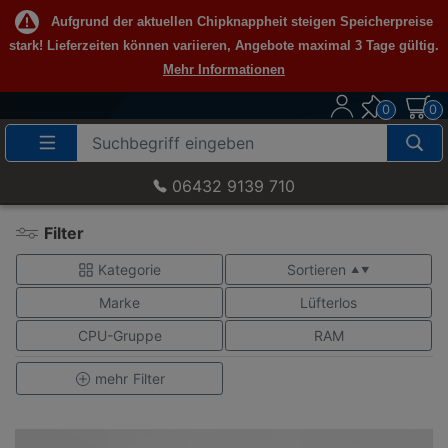
Aufgrund der aktuellen Chipknappheit steigen Speicherpreise
stark! Lieferzeiten können variieren, Angebote maximal 3 Tage gültig.
Mehr Informationen
0
0
Suche
Eingabefeld
06432 9139 710
Filter
Kategorie
Sortieren
▲ ▼
Marke
Lüfterlos
CPU-Gruppe
RAM
mehr
Filter