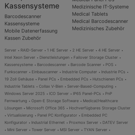
Kassensysteme
Medizinische IT-Systeme
Medical Tablets
Barcodescanner
Medical Barcodescanner
Kassensysteme
Medizinisches Zubehör
Mobile Datenerfassung
Kassen Zubehör
Server
RAID-Server
1 HE Server
2 HE Server
4 HE Server
Intel Xeon Server
Dienstleistungen
Failover Storage Cluster
Kassensysteme
Barcodescanner
Barcode Scanner
POS
Funkscanner
Einbauscanner
Industrie Computer
Industrie PCs
19 Zoll Gehäuse
Panel PCs
Embedded PCs
Hutschienen PCs
Industrie Tablets
Collax V-Bien
Server-Based-Computing
Windows Server 2025
ICO Server
IP65 Panel-PCs
PnP
Fernwartung
Open-E Storage Software
Medical/Healthcare
Lösungen
Microsoft Office 365
Hochverfügbares Storage Cluster
Virtualisierung
Panel PC Konfigurator
Embedded PC
Konfigurator
Industrial Ethernet
Proxmox Server
DATEV Server
Mini Server
Tower Server
MSI Server
TYAN Server