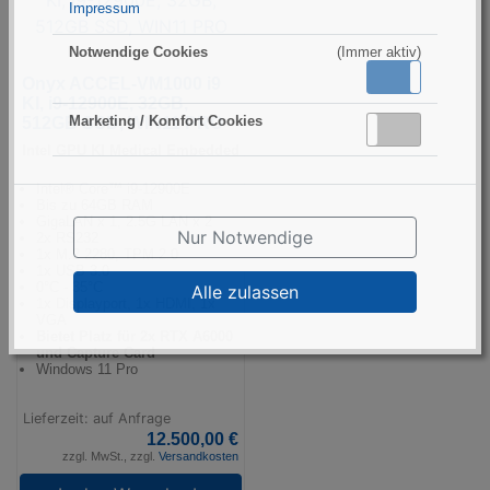
Impressum
Notwendige Cookies
(Immer aktiv)
Aktiv
Inaktiv
Onyx ACCEL-VM1000 i9
KI, i9-12900E, 32GB,
Marketing / Komfort Cookies
512GB SSD, WIN11 PRO
Aktiv
Inaktiv
Intel GPU KI Medical Embedded
Intel® Core™ i9-12900E
Bis zu 64GB RAM
GigaLAN x 1, 2.5G LAN x 2
Nur Notwendige
2x RS232
1x M.2 2280, TPM 2.0
1x USB 3.0
0°C - 35°C
Alle zulassen
1x Displayport, 1x HDMI, 1x
VGA
Bietet Platz für 2x RTX A6000
und Capture Card
Windows 11 Pro
Lieferzeit: auf Anfrage
12.500,00 €
zzgl. MwSt., zzgl.
Versandkosten