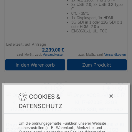
1x M.2 2280, TPM 2.0/li>
2x USB 2.0, 2x USB 3.2 Type
C
0°C - 35°C
1x Displayport, 1x HDMI
3G SDI in 1 oder 12G SDI x 1
oder HDMI 2.0 x
EN60601-1, UL, FCC
Lieferzeit: auf Anfrage
2.239,00 €
zzgl. MwSt., zzgl.
Versandkosten
zzgl. MwSt., zzgl.
Versandkosten
In den Warenkorb
Zum Produkt
×
COOKIES &
DATENSCHUTZ
Um die ordnungsgemäße Funktion unserer Website
Onyx ACCEL-VM500 E KI,
Onyx ACCEL-VM500 i7 KI,
sicherzustellen (z. B. Warenkorb, Merkzettel und
E-2278GE, 32GB, 512GB
i7-9700E, 32GB, 512GB