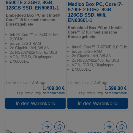
9500TE 2.2GHz, 8GB,
Medico Box PC, Core i7-
128GB SSD, EN60601-1
9700E 2.6GHz, 8GB,
128GB SSD, Wifi,
Embedded Box PC mit Intel®
Core™ i5 für medizinische
EN60601-1
Einsatzgebiete
Embedded Box PC mit Intel®
Core™ i7 für medizinische
Intel® Core™ i5-9500TE 6/6
Einsatzgebiete
2,2GHz
bis zu 32GB RAM
Intel® Core™ i7-9700E 2,6 GHz
2x Gigabit-LAN, WLAN
bis zu 32Gb RAM
2x RS232/422/485, 6x USB
2x Gigabit-LAN, WLAN
VGA, DVI-D, Displayport
2x RS232/422/485, 6x USB
EN60601-1
VGA, DVI-D, Displayport
EN60601-1
Lieferzeit: auf Anfrage
Lieferzeit: auf Anfrage
1.409,00 €
1.599,00 €
zzgl. MwSt., zzgl.
Versandkosten
zzgl. MwSt., zzgl.
Versandkosten
In den Warenkorb
In den Warenkorb