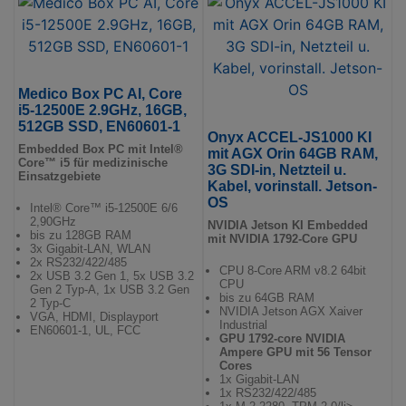
Medico Box PC AI, Core
i5-12500E 2.9GHz, 16GB,
512GB SSD, EN60601-1
Onyx ACCEL-JS1000 KI
Embedded Box PC mit Intel®
mit AGX Orin 64GB RAM,
Core™ i5 für medizinische
3G SDI-in, Netzteil u.
Einsatzgebiete
Kabel, vorinstall. Jetson-
OS
Intel® Core™ i5-12500E 6/6
2,90GHz
NVIDIA Jetson KI Embedded
bis zu 128GB RAM
mit NVIDIA 1792-Core GPU
3x Gigabit-LAN, WLAN
2x RS232/422/485
CPU 8-Core ARM v8.2 64bit
2x USB 3.2 Gen 1, 5x USB 3.2
CPU
Gen 2 Typ-A, 1x USB 3.2 Gen
bis zu 64GB RAM
2 Typ-C
NVIDIA Jetson AGX Xaiver
VGA, HDMI, Displayport
Industrial
EN60601-1, UL, FCC
GPU 1792-core NVIDIA
Ampere GPU mit 56 Tensor
Cores
1x Gigabit-LAN
1x RS232/422/485