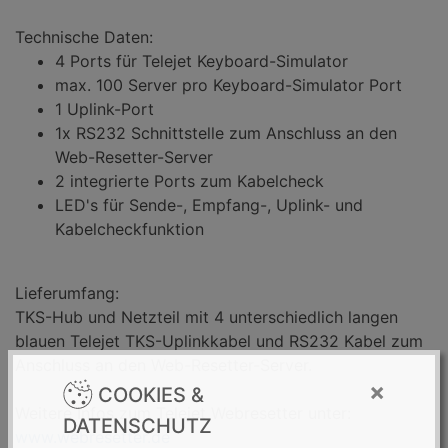
Technische Daten:
4 Ports für Telejet Keyboard-Simulator
max. 100 Server pro Keyboard-Simulator Port
1 Uplink-Port
1x RS232 Schnittstelle zum Anschluss an den
Web-Resetter-Server
2 integrierte Ports zum Kabelcheck
LED's für Sende-, Empfang-, Uplink- und
Kabelcheckfunktion
Lieferumfang:
TKS-Hub und Netzteil mit 4 unterschiedlich langen
blauen Telejet TKS-Uplinkkabel und RS232 Kabel zum
Anschluss an den Web-Resetter-Server.
×
COOKIES &
Weitere Infos zum Telejet Webresetter unter:
DATENSCHUTZ
www.webresetter.de