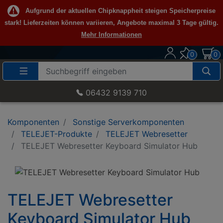
Aufgrund der aktuellen Chipknappheit steigen Speicherpreise
stark! Lieferzeiten können variieren, Angebote maximal 3 Tage gültig.
Mehr Informationen
0
0
Suche
Eingabefeld
06432 9139 710
Komponenten
Sonstige Serverkomponenten
TELEJET-Produkte
TELEJET Webresetter
TELEJET Webresetter Keyboard Simulator Hub
TELEJET Webresetter
Keyboard Simulator Hub