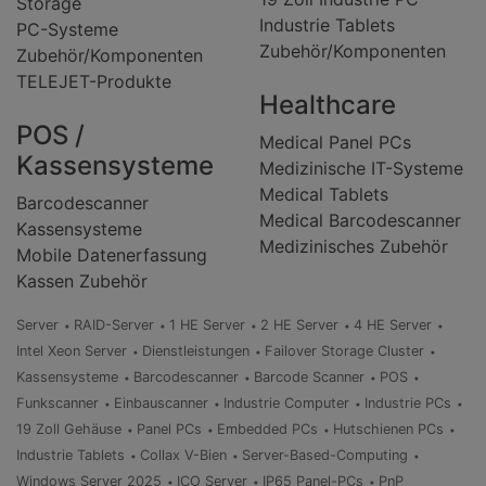
Storage
Industrie Tablets
PC-Systeme
Zubehör/Komponenten
Zubehör/Komponenten
TELEJET-Produkte
Healthcare
POS /
Medical Panel PCs
Kassensysteme
Medizinische IT-Systeme
Medical Tablets
Barcodescanner
Medical Barcodescanner
Kassensysteme
Medizinisches Zubehör
Mobile Datenerfassung
Kassen Zubehör
Server
RAID-Server
1 HE Server
2 HE Server
4 HE Server
Intel Xeon Server
Dienstleistungen
Failover Storage Cluster
Kassensysteme
Barcodescanner
Barcode Scanner
POS
Funkscanner
Einbauscanner
Industrie Computer
Industrie PCs
19 Zoll Gehäuse
Panel PCs
Embedded PCs
Hutschienen PCs
Industrie Tablets
Collax V-Bien
Server-Based-Computing
Windows Server 2025
ICO Server
IP65 Panel-PCs
PnP