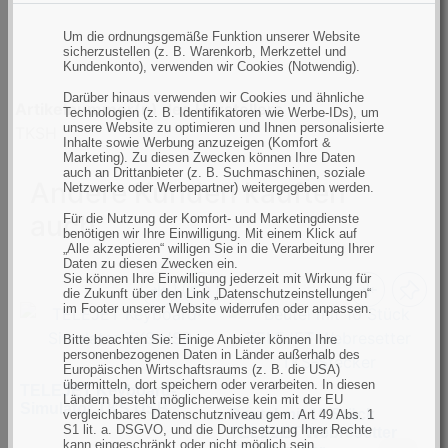
Um die ordnungsgemäße Funktion unserer Website
sicherzustellen (z. B. Warenkorb, Merkzettel und
Kundenkonto), verwenden wir Cookies (Notwendig).
Darüber hinaus verwenden wir Cookies und ähnliche
Artikelnummer(n) des Herstellers
Technologien (z. B. Identifikatoren wie Werbe-IDs), um
unsere Website zu optimieren und Ihnen personalisierte
TKSH
Inhalte sowie Werbung anzuzeigen (Komfort &
Marketing). Zu diesen Zwecken können Ihre Daten
auch an Drittanbieter (z. B. Suchmaschinen, soziale
Andere Kunden kauften
Netzwerke oder Werbepartner) weitergegeben werden.
auch
Für die Nutzung der Komfort- und Marketingdienste
benötigen wir Ihre Einwilligung. Mit einem Klick auf
„Alle akzeptieren“ willigen Sie in die Verarbeitung Ihrer
Daten zu diesen Zwecken ein.
Sie können Ihre Einwilligung jederzeit mit Wirkung für
die Zukunft über den Link „Datenschutzeinstellungen“
im Footer unserer Website widerrufen oder anpassen.
Bitte beachten Sie: Einige Anbieter können Ihre
personenbezogenen Daten in Länder außerhalb des
Europäischen Wirtschaftsraums (z. B. die USA)
übermitteln, dort speichern oder verarbeiten. In diesen
TELEJET Keyboard-
Ländern besteht möglicherweise kein mit der EU
Simulator TKS USB
Beutel mit 10 Stück
vergleichbares Datenschutzniveau gem. Art 49 Abs. 1
S1 lit. a. DSGVO, und die Durchsetzung Ihrer Rechte
TELEJET Webresetter
kann eingeschränkt oder nicht möglich sein.