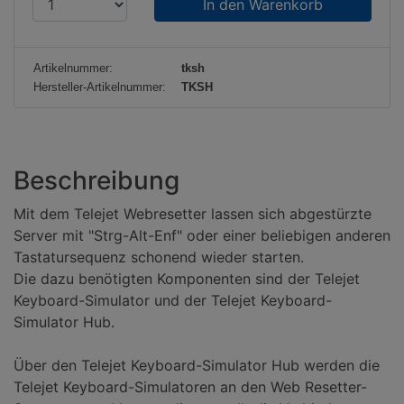
r
o
d
Artikelnummer:
tksh
u
Hersteller-Artikelnummer:
TKSH
k
t
a
n
Beschreibung
z
Mit dem Telejet Webresetter lassen sich abgestürzte
a
Server mit "Strg-Alt-Enf" oder einer beliebigen anderen
h
Tastatursequenz schonend wieder starten.
l
Die dazu benötigten Komponenten sind der Telejet
:
Keyboard-Simulator und der Telejet Keyboard-
Simulator Hub.
Über den Telejet Keyboard-Simulator Hub werden die
Telejet Keyboard-Simulatoren an den Web Resetter-