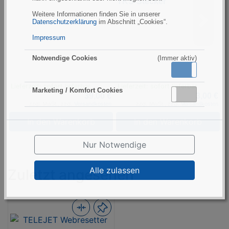
TKS-Stecker
Weitere Informationen finden Sie in unserer
Datenschutzerklärung
im Abschnitt „Cookies“.
Impressum
T
U
Notwendige Cookies
(Immer aktiv)
Aktiv
Inaktiv
Lieferzeit: sofort lieferbar
Lieferzeit: sofort lieferbar
L
Marketing / Komfort Cookies
Aktiv
Inaktiv
39,00 €
3,00 €
zzgl. MwSt., zzgl.
Versandkosten
zzgl. MwSt., zzgl.
Versandkosten
In den Warenkorb
In den Warenkorb
Nur Notwendige
Alle zulassen
Zuletzt angesehen