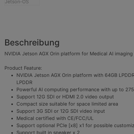
AGX
vorinstall.
Orin
Jetson-
64GB
OS
RAM,
3G
SDI-
Beschreibung
in,
Netzteil
NVIDIA Jetson AGX Orin platform for Medical AI imaging 
u.
Kabel,
Product Feature:
vorinstall.
NVIDIA Jetson AGX Orin platform with 64GB LPDD
Jetson-
LPDDR
OS
Powerful AI computing performance with up to 27
Support 12G SDI or HDMI 2.0 video output
Compact size suitable for space limited area
Support 3G SDI or 12G SDI video input
Medical certified with CE/FCC/UL
Support optional PCIe [x8] x1 for possible customi
Support built in speaker x 2