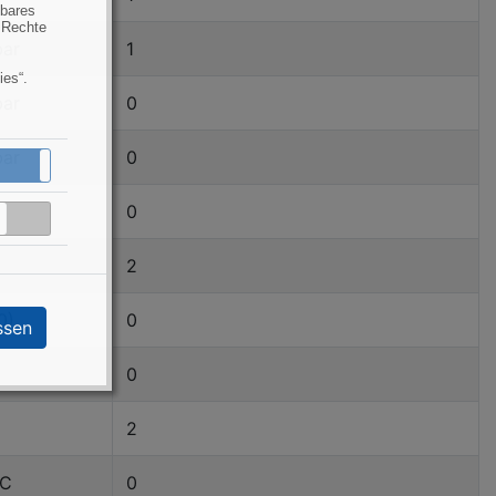
hbares
 Rechte
bar
1
ies“.
bar
0
bar
0
Aktiv
Inaktiv
0
Inaktiv
2
0)
0
ssen
0
2
-C
0