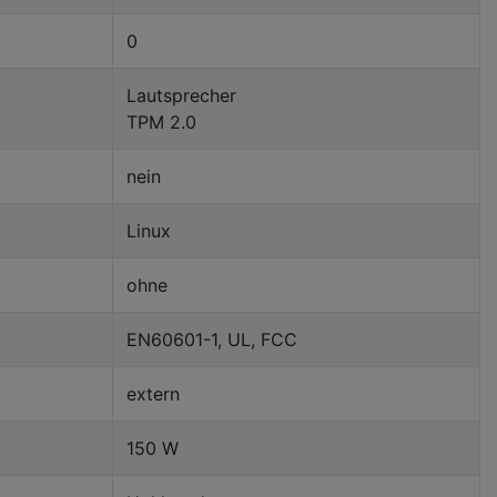
0
Lautsprecher
TPM 2.0
nein
Linux
ohne
EN60601-1, UL, FCC
extern
150 W