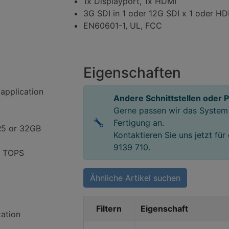
1x Displayport, 1x HDMI
3G SDI in 1 oder 12G SDI x 1 oder HD
EN60601-1, UL, FCC
Eigenschaften
application
Andere Schnittstellen oder 
Gerne passen wir das System 
Fertigung an.
R5 or 32GB
Kontaktieren Sie uns jetzt für
9139 710.
5 TOPS
Ähnliche Artikel suchen
Filtern
Eigenschaft
zation