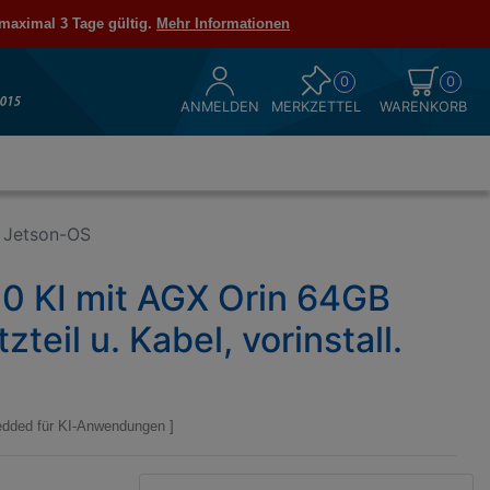
 maximal 3 Tage gültig.
Mehr Informationen
0
0
ANMELDEN
MERKZETTEL
WARENKORB
. Jetson-OS
 KI mit AGX Orin 64GB
teil u. Kabel, vorinstall.
dded für KI-Anwendungen