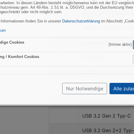
rarbeiten. In diesen Ländern besteht möglicherweise kein mit der EU vergleic
AI
nach
hutzniveau gem. Art 49 Abs. 1 S1 lit. a. DSGVO, und die Durchsetzung Ihrer
Serielle
ngeschränkt oder nicht möglich sein.
filtern
davon als RS232 nutz
Schnittstellen
nach
 Informationen finden Sie in unserer
Datenschutzerklärung
im Abschnitt „Cook
davon
davon als RS422 nutz
sum
als
RS232
filtern
davon als RS485 nutz
dige Cookies
(Immer aktiv)
nutzbar
nach
davon
filtern
CAN-Bus
ng / Komfort Cookies
Aktiv
als
nach
RS485
CAN-
USB 2.0
nutzbar
Bus
USB 3.2 Gen 1 (USB 3.
Nur Notwendige
Alle zula
USB 3.2 Gen 2 Typ-A
USB 3.2 Gen 2 Typ-C
USB 3.2 Gen 2×2 Typ