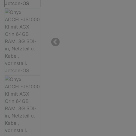
AGX
Orin
Bildansicht
64GB
1
RAM,
zu
3G
Onyx
SDI-
ACCEL-
Previous
in,
JS1000
Netzteil
KI
u.
mit
Kabel,
AGX
vorinstall.
Orin
Bildansicht
Jetson-
64GB
2
OS
RAM,
zu
3G
Onyx
SDI-
ACCEL-
in,
JS1000
Netzteil
KI
u.
mit
Kabel,