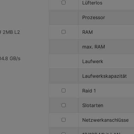
filtern
Lüfterlos
nach
Lüfterlos
Prozessor
filtern
U 2MB L2
RAM
nach
RAM
max. RAM
4.8 GB/s
Laufwerk
Laufwerkskapazität
filtern
Raid 1
nach
Raid
filtern
Slotarten
1
nach
Slotarten
filtern
Netzwerkanschlüsse
nach
Netzwerkanschlüsse