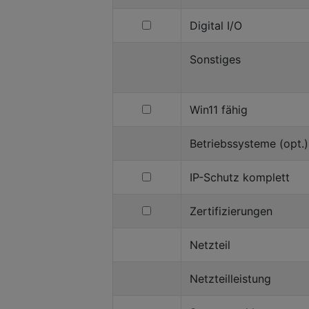
filtern
Digital I/O
nach
Digital
Sonstiges
I/O
filtern
Win11 fähig
nach
Win11
Betriebssysteme (opt.)
fähig
filtern
IP-Schutz komplett
nach
IP-
filtern
Zertifizierungen
Schutz
nach
komplett
Zertifizierungen
Netzteil
Netzteilleistung