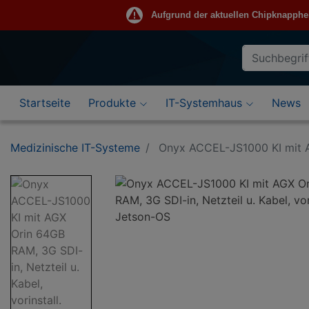
Aufgrund der aktuellen Chipknappheit 
Suche
Eingabefeld
Startseite
Produkte
IT-Systemhaus
News
Medizinische IT-Systeme
Onyx ACCEL-JS1000 KI mit AGX
Bildansicht
0
zu
Onyx
ACCEL-
JS1000
KI
mit