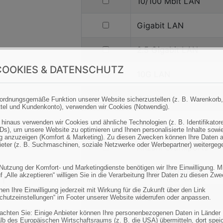
filtern
10/100 Mbit LAN
nach
10/100
filtern
Gigabit LAN
Mbit
nach
LAN
Gigabit
filtern
2.5 Gigabit LAN
LAN
nach
OOKIES & DATENSCHUTZ
2.5
filtern
10G LAN
Gigabit
nach
LAN
10G
filtern
PoE-Ports
ordnungsgemäße Funktion unserer Website sicherzustellen (z. B. Warenkorb,
tel und Kundenkonto), verwenden wir Cookies (Notwendig).
LAN
nach
PoE-
filtern
WLAN
 hinaus verwenden wir Cookies und ähnliche Technologien (z. B. Identifikator
Ds), um unsere Website zu optimieren und Ihnen personalisierte Inhalte sowi
Ports
nach
 anzuzeigen (Komfort & Marketing). Zu diesen Zwecken können Ihre Daten 
1, Grounding
bieter (z. B. Suchmaschinen, soziale Netzwerke oder Werbepartner) weitergeg
WLAN
filtern
Anzahl Grafikports
nach
 Nutzung der Komfort- und Marketingdienste benötigen wir Ihre Einwilligung. M
Anzahl
filtern
Grafikanschlüsse
f „Alle akzeptieren“ willigen Sie in die Verarbeitung Ihrer Daten zu diesen Zw
 1
Grafikports
nach
en Ihre Einwilligung jederzeit mit Wirkung für die Zukunft über den Link
.2 (Optional)
Grafikanschlüsse
filtern
Edge AI
chutzeinstellungen“ im Footer unserer Website widerrufen oder anpassen.
nach
eachten Sie: Einige Anbieter können Ihre personenbezogenen Daten in Länder
Edge
filtern
Serielle Schnittstellen
lb des Europäischen Wirtschaftsraums (z. B. die USA) übermitteln, dort spei