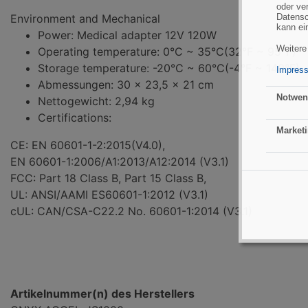
oder ve
Environment and Mechanical
Datensc
kann ei
Power: Medical adapter 12V 120W
Weitere
Operating temperature: 0°C ~ 35°C(32°F ~ 95°F)
Storage temperature: -20°C ~ 60°C(-4°F ~ 140°F)
Impres
Abmessungen: 30 x 23,5 x 21 cm
Notwen
Nettogewicht: 2,94 kg
Certifications:
Marketi
CE: EN 60601-1-2:2015(V4.0),
EN 60601-1:2006/A1:2013/A12:2014 (V3.1)
FCC: Part 18 Class B, Part 15 Class B,
UL: ANSI/AAMI ES60601-1:2012 (V3.1)
cUL: CAN/CSA-C22.2 No. 60601-1:2014 (V3.1)
Artikelnummer(n) des Herstellers