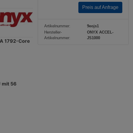
Preis auf Anfrage
e
Artikelnummer:
9eojs1
Hersteller-
ONYX ACCEL-
Artikelnummer:
JS1000
IA 1792-Core
 mit 56