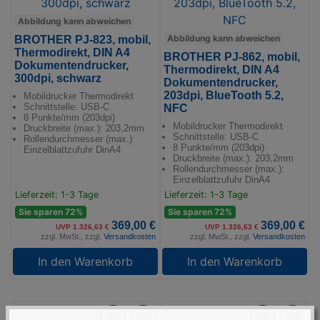
Abbildung kann abweichen
Abbildung kann abweichen
BROTHER PJ-823, mobil,
Thermodirekt, DIN A4
BROTHER PJ-862, mobil,
Dokumentendrucker,
Thermodirekt, DIN A4
300dpi, schwarz
Dokumentendrucker,
203dpi, BlueTooth 5.2,
Mobildrucker Thermodirekt
Schnittstelle: USB-C
NFC
8 Punkte/mm (203dpi)
Mobildrucker Thermodirekt
Druckbreite (max.): 203,2mm
Schnittstelle: USB-C
Rollendurchmesser (max.):
8 Punkte/mm (203dpi)
Einzelblattzufuhr DinA4
Druckbreite (max.): 203,2mm
Rollendurchmesser (max.):
Einzelblattzufuhr DinA4
Lieferzeit: 1-3 Tage
Lieferzeit: 1-3 Tage
Sie sparen 72%
Sie sparen 72%
369,00 €
369,00 €
UVP 1.326,63 €
UVP 1.326,63 €
zzgl. MwSt., zzgl.
Versandkosten
zzgl. MwSt., zzgl.
Versandkosten
In den Warenkorb
In den Warenkorb