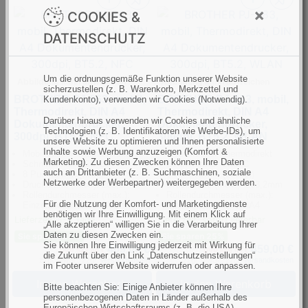
×
COOKIES &
DATENSCHUTZ
Um die ordnungsgemäße Funktion unserer Website
Abbildung kann abweichen
Abbildung kann abweichen
sicherzustellen (z. B. Warenkorb, Merkzettel und
BROTHER PJ-863, mobil,
BROTHER PJ-883, mobil,
Kundenkonto), verwenden wir Cookies (Notwendig).
Thermodirekt, DIN A4
Thermodirekt, DIN A4
Darüber hinaus verwenden wir Cookies und ähnliche
Dokumentendrucker,
Dokumentendrucker,
Technologien (z. B. Identifikatoren wie Werbe-IDs), um
300dpi, BT5.2, NFC
300dpi, BT5.2, WLAN
unsere Website zu optimieren und Ihnen personalisierte
Inhalte sowie Werbung anzuzeigen (Komfort &
Mobildrucker Thermodirekt
Mobildrucker Thermodirekt
Marketing). Zu diesen Zwecken können Ihre Daten
Schnittstelle: USB-C
Schnittstelle: USB-C
auch an Drittanbieter (z. B. Suchmaschinen, soziale
8 Punkte/mm (203dpi)
8 Punkte/mm (203dpi)
Netzwerke oder Werbepartner) weitergegeben werden.
Druckbreite (max.): 203,2mm
Druckbreite (max.): 203,2mm
Rollendurchmesser (max.):
Rollendurchmesser (max.):
Für die Nutzung der Komfort- und Marketingdienste
Einzelblattzufuhr DinA4
Einzelblattzufuhr DinA4
benötigen wir Ihre Einwilligung. Mit einem Klick auf
Lieferzeit: 1-3 Tage
Lieferzeit: sofort lieferbar
„Alle akzeptieren“ willigen Sie in die Verarbeitung Ihrer
Daten zu diesen Zwecken ein.
Sie sparen 25%
Sie sparen 25%
Sie können Ihre Einwilligung jederzeit mit Wirkung für
409,00 €
459,00 €
UVP 542,00 €
UVP 609,00 €
die Zukunft über den Link „Datenschutzeinstellungen“
zzgl. MwSt., zzgl.
Versandkosten
zzgl. MwSt., zzgl.
Versandkosten
im Footer unserer Website widerrufen oder anpassen.
In den Warenkorb
In den Warenkorb
Bitte beachten Sie: Einige Anbieter können Ihre
personenbezogenen Daten in Länder außerhalb des
Europäischen Wirtschaftsraums (z. B. die USA)