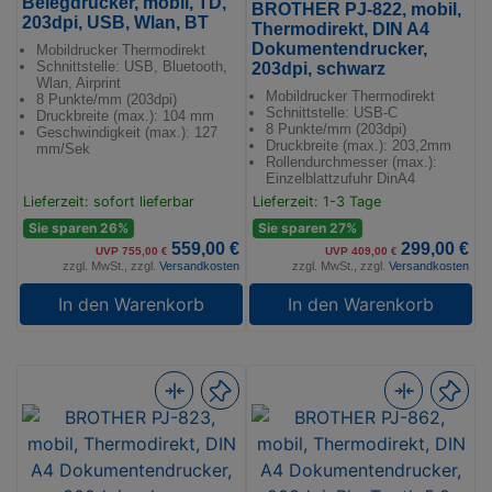
Belegdrucker, mobil, TD,
BROTHER PJ-822, mobil,
203dpi, USB, Wlan, BT
Thermodirekt, DIN A4
Dokumentendrucker,
Mobildrucker Thermodirekt
Schnittstelle: USB, Bluetooth,
203dpi, schwarz
Wlan, Airprint
Mobildrucker Thermodirekt
8 Punkte/mm (203dpi)
Schnittstelle: USB-C
Druckbreite (max.): 104 mm
8 Punkte/mm (203dpi)
Geschwindigkeit (max.): 127
Druckbreite (max.): 203,2mm
mm/Sek
Rollendurchmesser (max.):
Einzelblattzufuhr DinA4
Lieferzeit: sofort lieferbar
Lieferzeit: 1-3 Tage
Sie sparen 26%
Sie sparen 27%
559,00 €
299,00 €
UVP 755,00 €
UVP 409,00 €
zzgl. MwSt., zzgl.
Versandkosten
zzgl. MwSt., zzgl.
Versandkosten
In den Warenkorb
In den Warenkorb