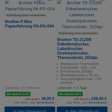
Abbildung kann abweichen
Brother PJ8xx
Papierführung PA-PG-004
Abbildung kann abweichen
Brother TD-2125N
Etikettendrucker,
Labeldrucker,
Desktopdrucker,
Thermodirekt, 203dpi
Mobildrucker Thermodirekt
Schnittstelle: USB, LAN
8 Punkte/mm (203dpi)
Druckbreite (max.): 56 mm
Geschwindigkeit (max.): 152
mm/Sek
Lieferzeit: 2-3 Wochen
Lieferzeit: 1-3 Tage
Sie sparen 23%
Sie sparen 29%
39,00 €
239,00 €
UVP 50,85 €
UVP 335,00 €
zzgl. MwSt., zzgl.
Versandkosten
zzgl. MwSt., zzgl.
Versandkosten
In den Warenkorb
In den Warenkorb