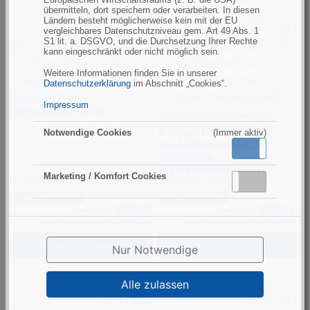
übermitteln, dort speichern oder verarbeiten. In diesen
Ländern besteht möglicherweise kein mit der EU
vergleichbares Datenschutzniveau gem. Art 49 Abs. 1
S1 lit. a. DSGVO, und die Durchsetzung Ihrer Rechte
kann eingeschränkt oder nicht möglich sein.
Weitere Informationen finden Sie in unserer
Abbildung kann abweichen
Datenschutzerklärung
im Abschnitt „Cookies“.
Brother PJ8xx
Impressum
Netzadapter (EU)
Abbildung kann abweichen
Brother PJ8xx
Notwendige Cookies
(Immer aktiv)
Autoadapter PA-CD-
Aktiv
Inaktiv
600CG (für
Zigarettenanzünder)
Marketing / Komfort Cookies
Lieferzeit: 1-3 Tage
Lieferzeit: sofort lieferbar
Aktiv
Inaktiv
Sie sparen 20%
Sie sparen 16%
39,00 €
20,00 €
UVP 48,47 €
UVP 23,86 €
zzgl. MwSt., zzgl.
Versandkosten
zzgl. MwSt., zzgl.
Versandkosten
In den Warenkorb
In den Warenkorb
Nur Notwendige
Alle zulassen