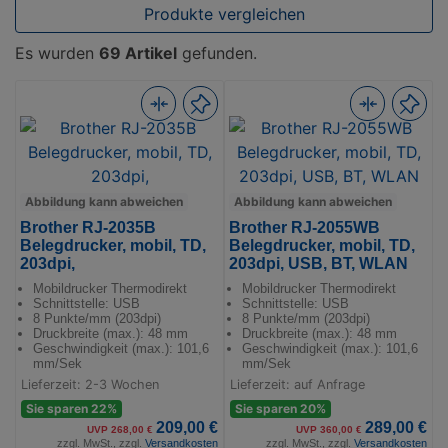
Produkte vergleichen
Es wurden
69 Artikel
gefunden.
Abbildung kann abweichen
Abbildung kann abweichen
Brother RJ-2035B
Brother RJ-2055WB
Belegdrucker, mobil, TD,
Belegdrucker, mobil, TD,
203dpi,
203dpi, USB, BT, WLAN
Mobildrucker Thermodirekt
Mobildrucker Thermodirekt
Schnittstelle: USB
Schnittstelle: USB
8 Punkte/mm (203dpi)
8 Punkte/mm (203dpi)
Druckbreite (max.): 48 mm
Druckbreite (max.): 48 mm
Geschwindigkeit (max.): 101,6
Geschwindigkeit (max.): 101,6
mm/Sek
mm/Sek
Lieferzeit: 2-3 Wochen
Lieferzeit: auf Anfrage
Sie sparen 22%
Sie sparen 20%
209,00 €
289,00 €
UVP 268,00 €
UVP 360,00 €
zzgl. MwSt., zzgl.
Versandkosten
zzgl. MwSt., zzgl.
Versandkosten