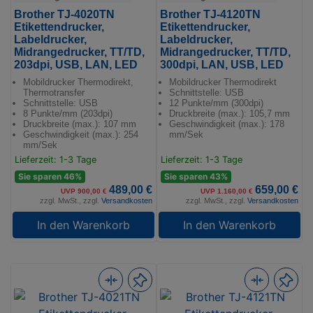
Brother TJ-4020TN
Brother TJ-4120TN
Etikettendrucker,
Etikettendrucker,
Labeldrucker,
Labeldrucker,
Midrangedrucker, TT/TD,
Midrangedrucker, TT/TD,
203dpi, USB, LAN, LED
300dpi, LAN, USB, LED
Mobildrucker Thermodirekt,
Mobildrucker Thermodirekt
Thermotransfer
Schnittstelle: USB
Schnittstelle: USB
12 Punkte/mm (300dpi)
8 Punkte/mm (203dpi)
Druckbreite (max.): 105,7 mm
Druckbreite (max.): 107 mm
Geschwindigkeit (max.): 178
Geschwindigkeit (max.): 254
mm/Sek
mm/Sek
Lieferzeit: 1-3 Tage
Lieferzeit: 1-3 Tage
Sie sparen 46%
Sie sparen 43%
489,00 €
659,00 €
UVP 900,00 €
UVP 1.160,00 €
zzgl. MwSt., zzgl.
Versandkosten
zzgl. MwSt., zzgl.
Versandkosten
In den Warenkorb
In den Warenkorb