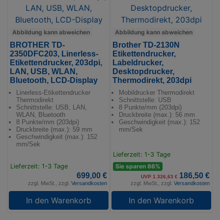
Abbildung kann abweichen
Abbildung kann abweichen
BROTHER TD-
Brother TD-2130N
2350DFC203, Linerless-
Etikettendrucker,
Etikettendrucker, 203dpi,
Labeldrucker,
LAN, USB, WLAN,
Desktopdrucker,
Bluetooth, LCD-Display
Thermodirekt, 203dpi
Linerless-Etikettendrucker
Mobildrucker Thermodirekt
Thermodirekt
Schnittstelle: USB
Schnittstelle: USB, LAN,
8 Punkte/mm (203dpi)
WLAN, Bluetooth
Druckbreite (max.): 56 mm
8 Punkte/mm (203dpi)
Geschwindigkeit (max.): 152
Druckbreite (max.): 59 mm
mm/Sek
Geschwindigkeit (max.): 152
mm/Sek
Lieferzeit: 1-3 Tage
Lieferzeit: 1-3 Tage
Sie sparen 86%
699,00 €
186,50 €
UVP 1.326,63 €
zzgl. MwSt., zzgl.
Versandkosten
zzgl. MwSt., zzgl.
Versandkosten
In den Warenkorb
In den Warenkorb