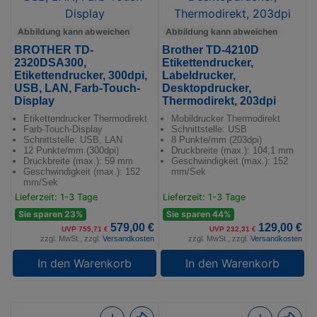
Abbildung kann abweichen
Abbildung kann abweichen
BROTHER TD-
Brother TD-4210D
2320DSA300,
Etikettendrucker,
Etikettendrucker, 300dpi,
Labeldrucker,
USB, LAN, Farb-Touch-
Desktopdrucker,
Display
Thermodirekt, 203dpi
Etikettendrucker Thermodirekt
Mobildrucker Thermodirekt
Farb-Touch-Display
Schnittstelle: USB
Schnittstelle: USB, LAN
8 Punkte/mm (203dpi)
12 Punkte/mm (300dpi)
Druckbreite (max.): 104,1 mm
Druckbreite (max.): 59 mm
Geschwindigkeit (max.): 152
Geschwindigkeit (max.): 152
mm/Sek
mm/Sek
Lieferzeit: 1-3 Tage
Lieferzeit: 1-3 Tage
Sie sparen 23%
Sie sparen 44%
579,00 €
129,00 €
UVP 755,71 €
UVP 232,31 €
zzgl. MwSt., zzgl.
Versandkosten
zzgl. MwSt., zzgl.
Versandkosten
In den Warenkorb
In den Warenkorb