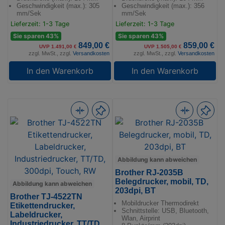
Geschwindigkeit (max.): 305
Geschwindigkeit (max.): 356
mm/Sek
mm/Sek
Lieferzeit: 1-3 Tage
Lieferzeit: 1-3 Tage
Sie sparen 43%
Sie sparen 43%
849,00 €
859,00 €
UVP 1.491,00 €
UVP 1.505,00 €
zzgl. MwSt., zzgl.
Versandkosten
zzgl. MwSt., zzgl.
Versandkosten
In den Warenkorb
In den Warenkorb
Abbildung kann abweichen
Brother RJ-2035B
Belegdrucker, mobil, TD,
Abbildung kann abweichen
203dpi, BT
Brother TJ-4522TN
Mobildrucker Thermodirekt
Etikettendrucker,
Schnittstelle: USB, Bluetooth,
Labeldrucker,
Wlan, Airprint
Industriedrucker, TT/TD,