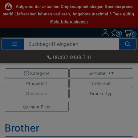
Aufgrund der aktuellen Chipknappheit steigen Speicherpreise
stark! Lieferzeiten können variieren, Angebote maximal 3 Tage gültig.
Mehr Informationen
0
0
Suche
Eingabefeld
06432 9139 710
Kategorie
Sortieren
▲ ▼
Produktart
Lieferzeit
Druckerart
Druckertyp
mehr
Filter
Brother