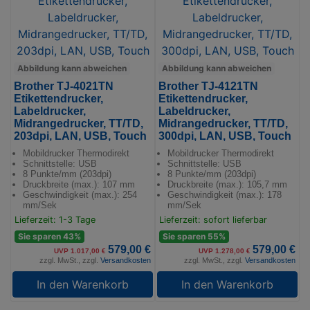
Abbildung kann abweichen
Abbildung kann abweichen
Brother TJ-4021TN
Brother TJ-4121TN
Etikettendrucker,
Etikettendrucker,
Labeldrucker,
Labeldrucker,
Midrangedrucker, TT/TD,
Midrangedrucker, TT/TD,
203dpi, LAN, USB, Touch
300dpi, LAN, USB, Touch
Mobildrucker Thermodirekt
Mobildrucker Thermodirekt
Schnittstelle: USB
Schnittstelle: USB
8 Punkte/mm (203dpi)
8 Punkte/mm (203dpi)
Druckbreite (max.): 107 mm
Druckbreite (max.): 105,7 mm
Geschwindigkeit (max.): 254
Geschwindigkeit (max.): 178
mm/Sek
mm/Sek
Lieferzeit: 1-3 Tage
Lieferzeit: sofort lieferbar
Sie sparen 43%
Sie sparen 55%
579,00 €
579,00 €
UVP 1.017,00 €
UVP 1.278,00 €
zzgl. MwSt., zzgl.
Versandkosten
zzgl. MwSt., zzgl.
Versandkosten
In den Warenkorb
In den Warenkorb