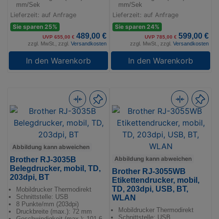
mm/Sek
mm/Sek
Lieferzeit: auf Anfrage
Lieferzeit: auf Anfrage
Sie sparen 25%
Sie sparen 24%
489,00 €
599,00 €
UVP 655,00 €
UVP 785,00 €
zzgl. MwSt., zzgl.
Versandkosten
zzgl. MwSt., zzgl.
Versandkosten
In den Warenkorb
In den Warenkorb
Abbildung kann abweichen
Abbildung kann abweichen
Brother RJ-3035B
Belegdrucker, mobil, TD,
Brother RJ-3055WB
203dpi, BT
Etikettendrucker, mobil,
TD, 203dpi, USB, BT,
Mobildrucker Thermodirekt
Schnittstelle: USB
WLAN
8 Punkte/mm (203dpi)
Mobildrucker Thermodirekt
Druckbreite (max.): 72 mm
Schnittstelle: USB
Geschwindigkeit (max.): 101,6